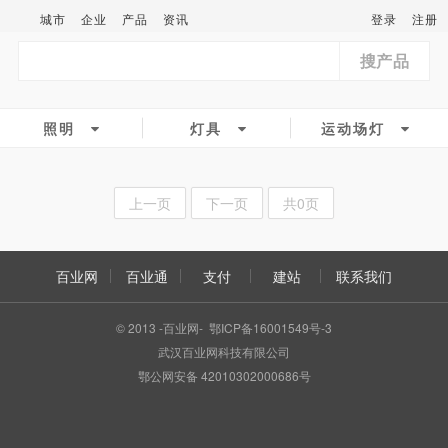
城市
企业
产品
资讯
登录
注册
搜产品
照明
灯具
运动场灯
上一页
下一页
共0页
百业网
百业通
支付
建站
联系我们
© 2013 -百业网- 鄂ICP备16001549号-3
武汉百业网科技有限公司
鄂公网安备 42010302000686号