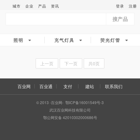
城市
企业
产品
资讯
登录
注册
搜产品
照明
充气灯具
荧光灯管
上一页
下一页
共0页
百业网
百业通
支付
建站
联系我们
© 2013 -百业网- 鄂ICP备16001549号-3
武汉百业网科技有限公司
鄂公网安备 42010302000686号