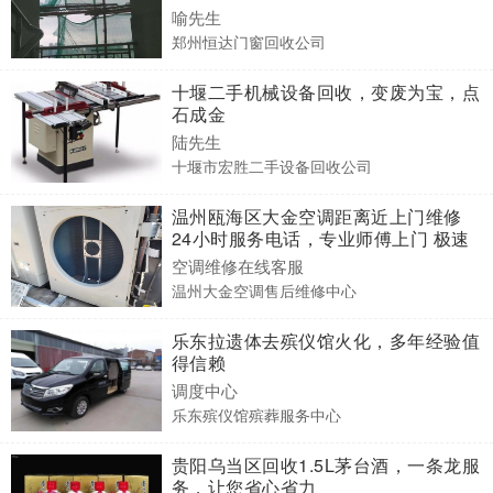
喻先生
郑州恒达门窗回收公司
十堰二手机械设备回收，变废为宝，点
石成金
陆先生
十堰市宏胜二手设备回收公司
温州瓯海区大金空调距离近上门维修
24小时服务电话，专业师傅上门 极速
检修
空调维修在线客服
温州大金空调售后维修中心
乐东拉遗体去殡仪馆火化，多年经验值
得信赖
调度中心
乐东殡仪馆殡葬服务中心
贵阳乌当区回收1.5L茅台酒，一条龙服
务，让您省心省力