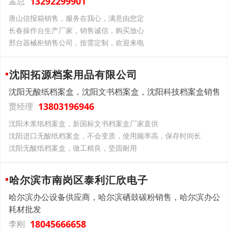
13292299901
孟总
唐山信报箱销售，服务在我心，满意由您定
长春操作台生产厂家，销售诚信，购买放心
邢台器械柜销售公司，按需定制，欢迎来电
沈阳拓源档案用品有限公司
沈阳无酸纸档案盒，沈阳文书档案盒，沈阳科技档案盒销售
13803196946
贾经理
沈阳木浆纸档案盒，新国标文书档案盒厂家直供
沈阳进口无酸纸档案盒，不会变质，使用频率高，保存时间长
沈阳无酸纸档案盒，做工精良，坚固耐用
哈尔滨市南岗区泰利汇欣电子
哈尔滨办公设备供应商，哈尔滨硒鼓碳粉销售，哈尔滨办公
耗材批发
18045666658
李刚