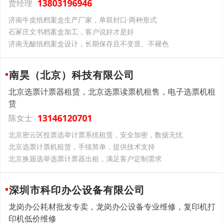
13803196946
贾经理
济南牛皮纸档案盒生产厂家，单双封口·两种形式
石冢庄文书档案盒加工，客户说好才是好
济南无酸纸档案盒设计，长期保存且不变质、不褪色
南昊（北京）科技有限公司
北京选票计票器租赁，北京选票读票机租售，电子选票机租
赁
13146120701
陈女士
北京密云区投票选举计票系统租赁，安全加密，数据无忧​
北京选票计票机租赁，手续简单，提供技术支持
北京换届选举选票计票器出租，满足客户定制需求
深圳市科印办公设备有限公司
龙岗办公耗材批发专卖，龙岗办公设备专业维修，复印机打
印机低价维修