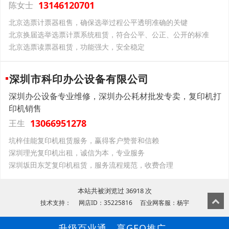
13146120701
陈女士
北京选票计票器租售，确保选举过程公平透明准确的关键
北京换届选举选票计票系统租赁，符合公平、公正、公开的标准
北京选票读票器租赁，功能强大，安全稳定
深圳市科印办公设备有限公司
深圳办公设备专业维修，深圳办公耗材批发专卖，复印机打
印机销售
13066951278
王生
坑梓佳能复印机租赁服务，赢得客户赞誉和信赖
深圳理光复印机出租，诚信为本，专业服务
深圳坂田东芝复印机租赁，服务流程规范，收费合理
本站共被浏览过 36918 次
技术支持： 网店ID：35225816 百业网客服：杨宇
升级百业通，享GEO推广