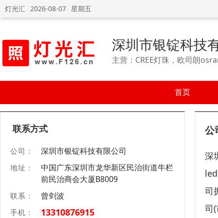
灯光汇
2026-08-07
星期五
深圳市银锭科技
主营：CREE灯珠，欧司朗osra
首页
联系方式
公
深圳市银锭科技有限公司
公司：
深
中国广东深圳市龙华新区民治街道牛栏
地址：
l
前民治商会大厦B8009
司
曾剑波
联系：
司
13310876915
手机：