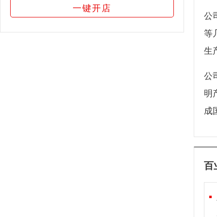
一键开店
公
等
生
公
明
成
百