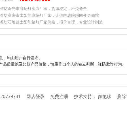
潍坊寿光市庭院灯实力厂家，货源稳定，种类齐全
潍坊高密市太阳能庭院灯厂家，让你的庭院瞬间变身仙境
潍坊石堆镇太阳能路灯厂家价格，报价合理，专业设计制造
息，均由用户自行发布。
产品质量以及比较产品价格，慎重作出个人的独立判断，谨防欺诈行为。
：
20739731
网店登录
免费注册
技
术
支
持
：
颜艳珍
删除举报