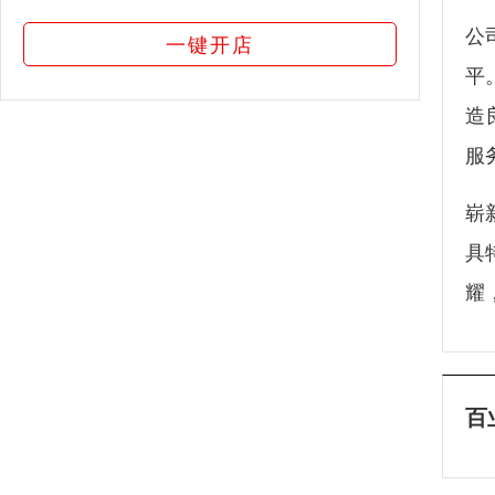
公
一键开店
平
造
服
崭
具
耀
百