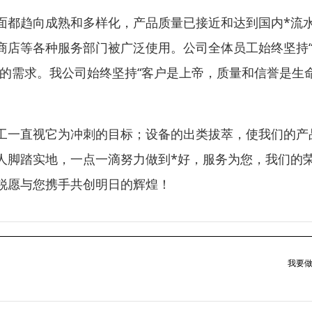
面都趋向成熟和多样化，产品质量已接近和达到国内*流
商店等各种服务部门被广泛使用。公司全体员工始终坚持
的需求。我公司始终坚持“客户是上帝，质量和信誉是生命
工一直视它为冲刺的目标；设备的出类拔萃，使我们的产
人脚踏实地，一点一滴努力做到*好，服务为您，我们的
锐愿与您携手共创明日的辉煌！
我要做