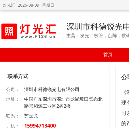
灯光汇
2026-08-09
星期日
深圳市科德锐光
主营：发光二极管，点阵，数
首页
联系方式
公
深圳市科德锐光电有限公司
公司：
《
中国广东深圳市深圳市龙岗坂田雪岗北
地址：
现
路景和源工业区2栋2楼
司
苏玉龙
联系：
的
15994713400
手机：